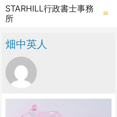
STARHILL行政書士事務
メ
所
イ
ン
畑中英人
メ
ニ
ュ
ー